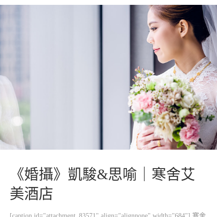
《婚攝》凱駿&思喻｜寒舍艾
美酒店
[caption id="attachment_83571" align="alignnone" width="684"] 寒舍