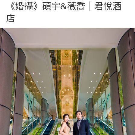
《婚攝》碩宇&薇喬｜君悅酒
店