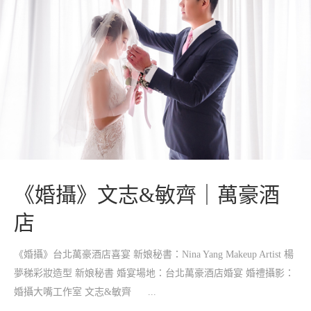
《婚攝》文志&敏齊｜萬豪酒
店
《婚攝》台北萬豪酒店喜宴 新娘秘書：Nina Yang Makeup Artist 楊
夢稊彩妝造型 新娘秘書 婚宴場地：台北萬豪酒店婚宴 婚禮攝影：
婚攝大嘴工作室 文志&敏齊 ...