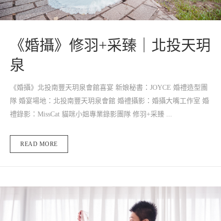
《婚攝》修羽+采臻｜北投天玥
泉
《婚攝》北投南豐天玥泉會館喜宴 新娘秘書：JOYCE 婚禮造型團
隊 婚宴場地：北投南豐天玥泉會館 婚禮攝影：婚攝大嘴工作室 婚
禮錄影：MissCat 貓咪小姐專業錄影團隊 修羽+采臻 ...
READ MORE