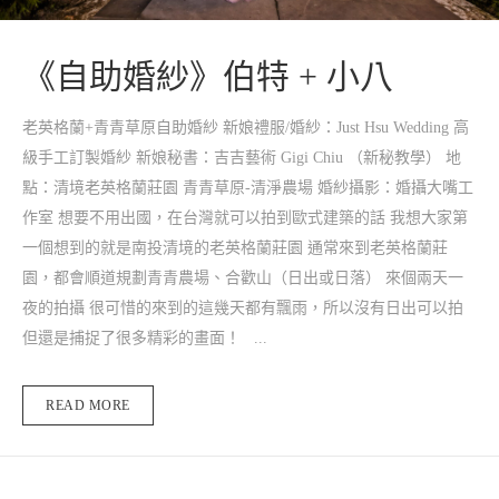
《自助婚紗》伯特 + 小八
老英格蘭+青青草原自助婚紗 新娘禮服/婚紗：Just Hsu Wedding 高
級手工訂製婚紗 新娘秘書：吉吉藝術 Gigi Chiu （新秘教學） 地
點：清境老英格蘭莊園 青青草原-清淨農場 婚紗攝影：婚攝大嘴工
作室 想要不用出國，在台灣就可以拍到歐式建築的話 我想大家第
一個想到的就是南投清境的老英格蘭莊園 通常來到老英格蘭莊
園，都會順道規劃青青農場、合歡山（日出或日落） 來個兩天一
夜的拍攝 很可惜的來到的這幾天都有飄雨，所以沒有日出可以拍
但還是捕捉了很多精彩的畫面！ ...
READ MORE