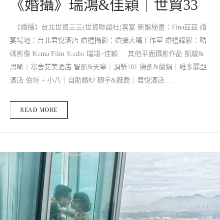
《婚攝》瑞鴻&佳穎｜世貿33
《婚攝》台北世貿三三(世貿聯誼社)喜宴 新娘秘書：Fina茲茲 婚
宴場地：台北君悅酒店 婚禮攝影：婚攝大嘴工作室 婚禮錄影：酷
碼影像 Kuma Film Studio 瑞鴻+佳穎 其他平面攝影作品 凱駿&
思喻｜寒舍艾美酒店 智凱&天寧｜頂鮮101 德凱&蘭娟｜維多麗亞
酒店 伯特 + 小八｜自助婚紗 碩宇&薇喬｜君悅酒店 ...
READ MORE