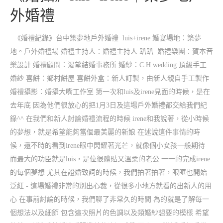
外婚禮
《婚禮紀錄》台中築夢地戶外婚禮 ‎luis+irene 婚宴場地：築夢
地。戶外婚禮場 婚禮主持人：婚禮主持人 趴趴 婚禮樂團：賀本音
樂設計 婚禮顧問：渴望結婚事務所 婚紗：C.H wedding 頂級手工
婚紗 喜餅：鄉村餅屋 喜餅外盒：新人訂製，由新人親自手工製作
婚禮攝影：婚攝大嘴工作室 第一次和‎luis及irene見面的時候，是在
去年底 因為他們很放心的把1月3日及這場戶外婚禮都交給我們紀
錄^^ 在我們和新人討論婚禮流程的時候 irene和我說著，從小時候
的夢想，就是希望能夠當個最美麗的新娘 在述說這件事情的時
候，還不時的看到irene眼中閃耀著光芒，就像個小女孩一般期待
而最大的功臣就是‎luis，是位很體貼又溫柔的老公 一一的完成irene
的每個夢想 尤其在證婚致詞的時候，我們拍著拍著，眼眶也開始
泛紅 - 這場婚禮非常的別出心裁，從很多小地方就看的出新人的用
心 在事前討論的時候，我們聊了非常久的時間 為的就是了解每一
個想法以及細節 包含這次照片的色調以及類婚紗想要的模樣 希望