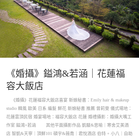
《婚攝》鎰鴻&若涵｜花蓮福
容大飯店
《婚攝》花蓮福容大飯店喜宴 新娘秘書：Emily hair & makeup
studio 韓風 歐美 日系 編髮 鮮花 新娘秘書 推薦 曾莉雯 儀式場地：
花蓮雲頂民宿 婚宴場地：福容大飯店 花蓮 婚禮攝影：婚攝大嘴工
作室 鎰鴻+若涵 其他平面攝影作品 凱駿&思喻｜寒舍艾美酒
店 智凱&天寧｜頂鮮101 碩宇&薇喬｜君悅酒店 伯特 + 小八｜自助