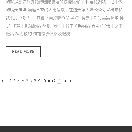
的就是創造戶外婚禮暖陽撒落的浪漫感覺 而也要感謝我手把手做
的晴天娃娃 讓連日來的大雨停歇，在這天讓太陽公公可以出來和
我們打招呼！ 其他平面攝影作品 孟濤+曉雲｜新竹晶宴會館 博
宇+韻婷｜凱薩飯店 聖凱+宥伶｜台中金典酒店 吉宏+宜珊｜京采
飯店 檔期預約 婚禮攝影價格及服務 ...
READ MORE
1
2
3
4
5
6
7
8
9
10
11
12
13
14