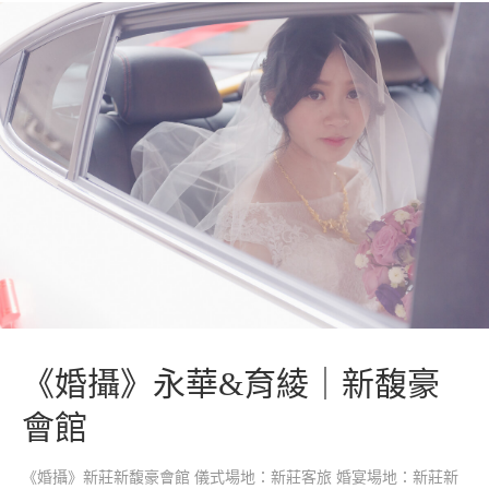
《婚攝》永華&育綾｜新馥豪
會館
《婚攝》新莊新馥豪會館 儀式場地：新莊客旅 婚宴場地：新莊新