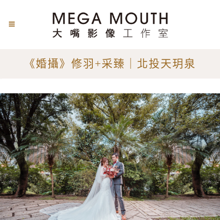
《婚攝》修羽+采臻｜北投天玥泉
《婚攝》北投天玥泉會館婚宴-修羽+采臻婚禮
| 婚攝大嘴推薦