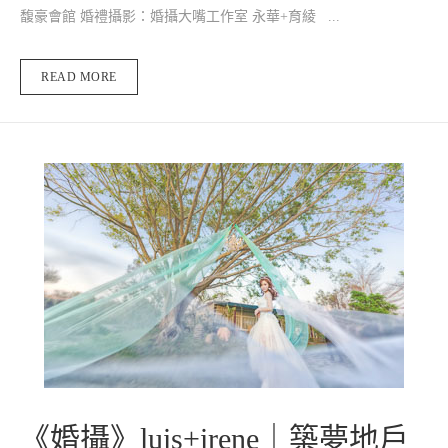
馥豪會館 婚禮攝影：婚攝大嘴工作室 永華+育綾 ...
READ MORE
《婚攝》‎luis+irene｜築夢地戶