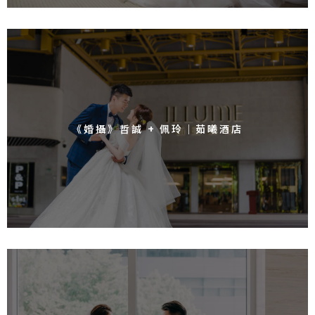
《婚攝》哲誠 + 佩玲｜茹曦酒店