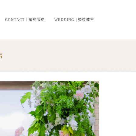
CONTACT｜預約服務
WEDDING | 婚禮教室
店
婚攝大嘴《小楓團隊作品》于騰+宛嫺 婚禮攝影 國泰萬怡酒店