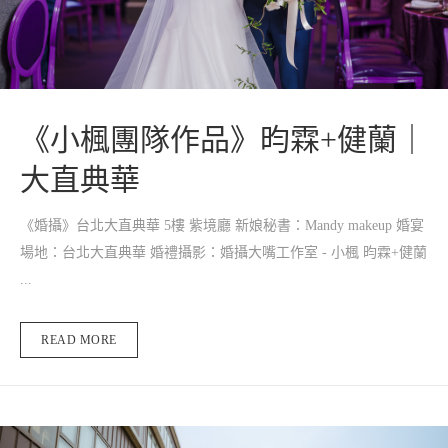
《小楓團隊作品》昀霖+健蘭｜
大直典華
《婚攝》台北大直典華 5樓 紫境廳 新娘秘書：Mandy makeup 婚宴
場地：台北大直典華 婚禮攝影：婚攝大嘴工作室 - 小楓 昀霖+健蘭
...
READ MORE