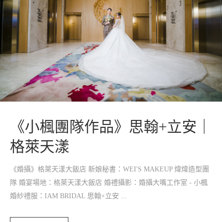
《小楓團隊作品》思翰+立安｜
格萊天漾
《婚攝》格萊天漾大飯店 新娘秘書：WEI'S MAKEUP 煒煒造型團
隊 婚宴場地：格萊天漾大飯店 婚禮攝影：婚攝大嘴工作室 - 小楓
婚紗禮服：IAM BRIDAL 思翰+立安 ...