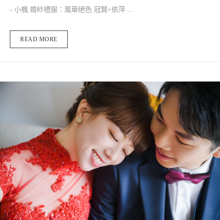
- 小楓 婚紗禮服：風華絕色 冠賢+依萍 ...
READ MORE