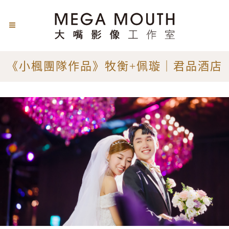
《小楓團隊作品》牧衡+佩璇｜君品酒店
婚攝大嘴《小楓團隊作品》牧衡+佩璇 婚禮攝
影 君品酒店