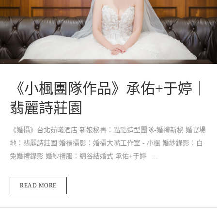
《小楓團隊作品》承佑+于婷｜
翡麗詩莊園
《婚攝》台北茹曦酒店 新娘秘書：點點造型團隊-婚禮新秘 婚宴場
地：翡麗詩莊園 婚禮攝影：婚攝大嘴工作室 - 小楓 婚紗錄影：白
兔婚禮錄影 婚紗禮服：綿谷結婚式 承佑+于婷 ...
READ MORE