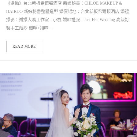
《婚攝》台北新板希爾頓酒店 新娘秘書：CHLOE MAKEUP &
HAIRDO 新娘秘書整體造型 婚宴場地：台北新板希爾頓酒店 婚禮
攝影：婚攝大嘴工作室 - 小楓 婚紗禮服：Just Hsu Wedding 高級訂
製手工婚紗 楷暉+翊暄 ...
READ MORE