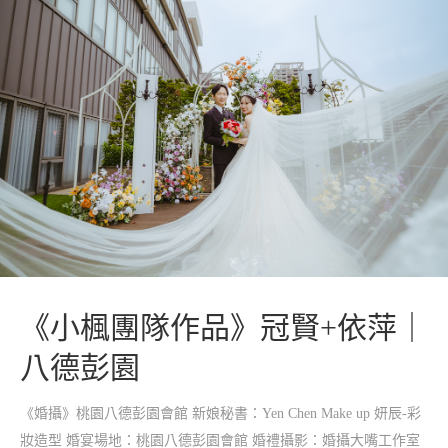
《小楓團隊作品》冠賢+依萍｜
八德彭園
《婚攝》桃園八德彭園會館 新娘秘書：Yen Chen Make up 妍辰-彩
妝造型 婚宴場地：桃園八德彭園會館 婚禮攝影：婚攝大嘴工作室