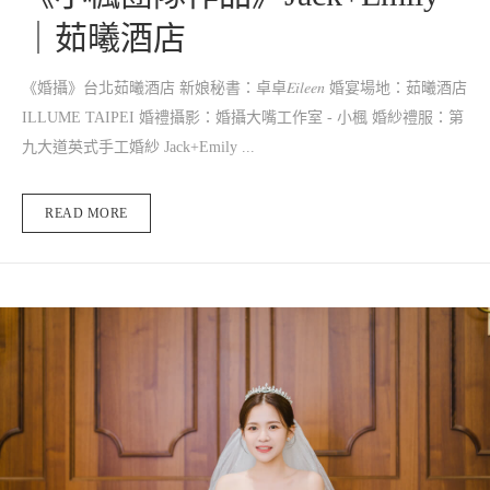
｜茹曦酒店
《婚攝》台北茹曦酒店 新娘秘書：卓卓𝐸𝑖𝑙𝑒𝑒𝑛 婚宴場地：茹曦酒店
ILLUME TAIPEI 婚禮攝影：婚攝大嘴工作室 - 小楓 婚紗禮服：第
九大道英式手工婚紗 Jack+Emily ...
READ MORE