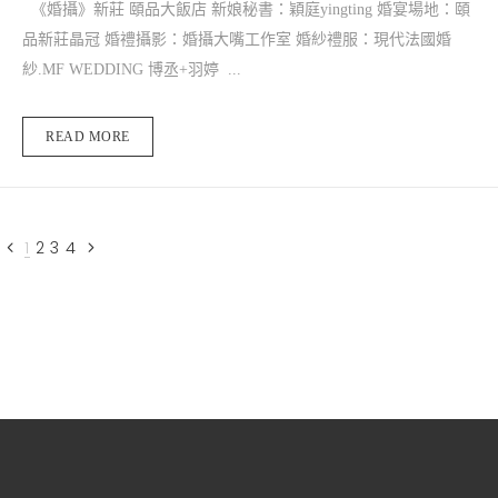
《婚攝》新莊 頤品大飯店 新娘秘書：穎庭yingting 婚宴場地：頤
品新莊晶冠 婚禮攝影：婚攝大嘴工作室 婚紗禮服：現代法國婚
紗.MF WEDDING 博丞+羽婷 ...
READ MORE
1
2
3
4