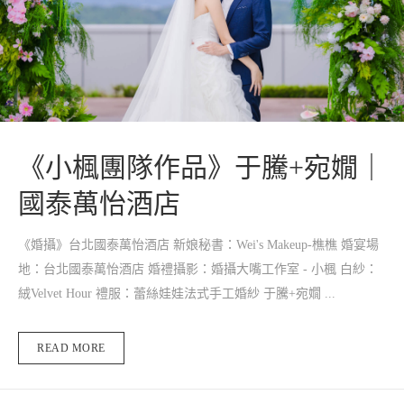
《小楓團隊作品》于騰+宛嫺｜
國泰萬怡酒店
《婚攝》台北國泰萬怡酒店 新娘秘書：Wei's Makeup-樵樵 婚宴場
地：台北國泰萬怡酒店 婚禮攝影：婚攝大嘴工作室 - 小楓 白紗：
絨Velvet Hour 禮服：蕾絲娃娃法式手工婚紗 于騰+宛嫺 ...
READ MORE