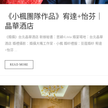
《小楓團隊作品》宥達+怡芬｜
晶華酒店
《婚攝》台北晶華酒店 新娘秘書：思穎•Livia 婚宴場地：台北晶華
酒店 婚禮攝影：婚攝大嘴工作室 - 小楓 婚紗禮服：豆蔻婚紗 宥達
+怡芬 ...
READ MORE